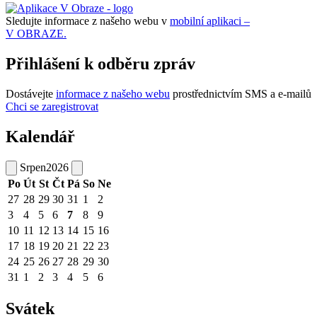
Sledujte informace z našeho webu v
mobilní aplikaci –
V OBRAZE.
Přihlášení k odběru zpráv
Dostávejte
informace z našeho webu
prostřednictvím SMS a e-mailů
Chci se zaregistrovat
Kalendář
Srpen
2026
Po
Út
St
Čt
Pá
So
Ne
27
28
29
30
31
1
2
3
4
5
6
7
8
9
10
11
12
13
14
15
16
17
18
19
20
21
22
23
24
25
26
27
28
29
30
31
1
2
3
4
5
6
Svátek