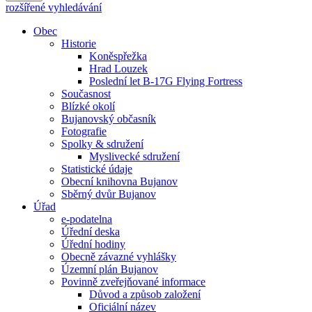
rozšířené vyhledávání
Obec
Historie
Koněspřežka
Hrad Louzek
Poslední let B-17G Flying Fortress
Současnost
Blízké okolí
Bujanovský občasník
Fotografie
Spolky & sdružení
Myslivecké sdružení
Statistické údaje
Obecní knihovna Bujanov
Sběrný dvůr Bujanov
Úřad
e-podatelna
Úřední deska
Úřední hodiny
Obecně závazné vyhlášky
Územní plán Bujanov
Povinně zveřejňované informace
Důvod a způsob založení
Oficiální název