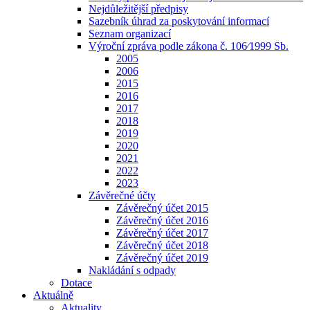
Nejdůležitější předpisy
Sazebník úhrad za poskytování informací
Seznam organizací
Výroční zpráva podle zákona č. 106⁄1999 Sb.
2005
2006
2015
2016
2017
2018
2019
2020
2021
2022
2023
Závěrečné účty
Závěrečný účet 2015
Závěrečný účet 2016
Závěrečný účet 2017
Závěrečný účet 2018
Závěrečný účet 2019
Nakládání s odpady
Dotace
Aktuálně
Aktuality