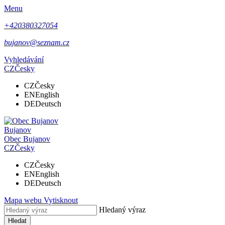
Menu
+420380327054
bujanov@seznam.cz
Vyhledávání
CZ
Česky
CZ
Česky
EN
English
DE
Deutsch
Bujanov
Obec
Bujanov
CZ
Česky
CZ
Česky
EN
English
DE
Deutsch
Mapa webu
Vytisknout
Hledaný výraz
Hledat