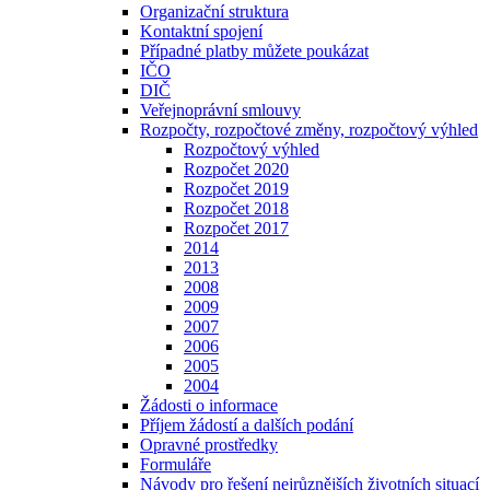
Organizační struktura
Kontaktní spojení
Případné platby můžete poukázat
IČO
DIČ
Veřejnoprávní smlouvy
Rozpočty, rozpočtové změny, rozpočtový výhled
Rozpočtový výhled
Rozpočet 2020
Rozpočet 2019
Rozpočet 2018
Rozpočet 2017
2014
2013
2008
2009
2007
2006
2005
2004
Žádosti o informace
Příjem žádostí a dalších podání
Opravné prostředky
Formuláře
Návody pro řešení nejrůznějších životních situací