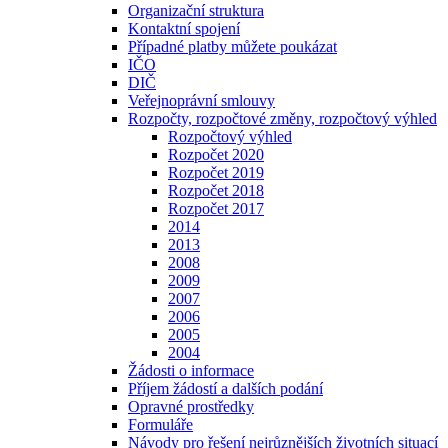
Organizační struktura
Kontaktní spojení
Případné platby můžete poukázat
IČO
DIČ
Veřejnoprávní smlouvy
Rozpočty, rozpočtové změny, rozpočtový výhled
Rozpočtový výhled
Rozpočet 2020
Rozpočet 2019
Rozpočet 2018
Rozpočet 2017
2014
2013
2008
2009
2007
2006
2005
2004
Žádosti o informace
Příjem žádostí a dalších podání
Opravné prostředky
Formuláře
Návody pro řešení nejrůznějších životních situací