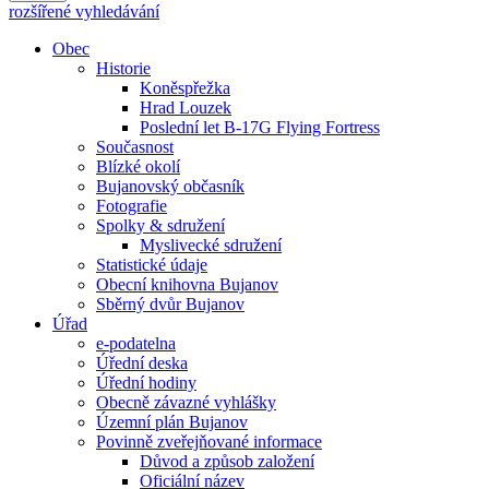
rozšířené vyhledávání
Obec
Historie
Koněspřežka
Hrad Louzek
Poslední let B-17G Flying Fortress
Současnost
Blízké okolí
Bujanovský občasník
Fotografie
Spolky & sdružení
Myslivecké sdružení
Statistické údaje
Obecní knihovna Bujanov
Sběrný dvůr Bujanov
Úřad
e-podatelna
Úřední deska
Úřední hodiny
Obecně závazné vyhlášky
Územní plán Bujanov
Povinně zveřejňované informace
Důvod a způsob založení
Oficiální název