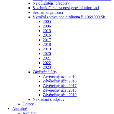
Nejdůležitější předpisy
Sazebník úhrad za poskytování informací
Seznam organizací
Výroční zpráva podle zákona č. 106⁄1999 Sb.
2005
2006
2015
2016
2017
2018
2019
2020
2021
2022
2023
Závěrečné účty
Závěrečný účet 2015
Závěrečný účet 2016
Závěrečný účet 2017
Závěrečný účet 2018
Závěrečný účet 2019
Nakládání s odpady
Dotace
Aktuálně
Aktuality