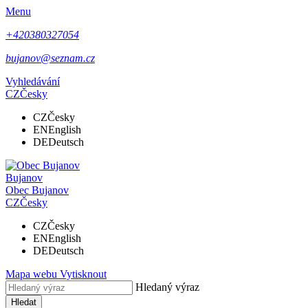
Menu
+420380327054
bujanov@seznam.cz
Vyhledávání
CZ
Česky
CZ
Česky
EN
English
DE
Deutsch
Bujanov
Obec
Bujanov
CZ
Česky
CZ
Česky
EN
English
DE
Deutsch
Mapa webu
Vytisknout
Hledaný výraz
Hledat