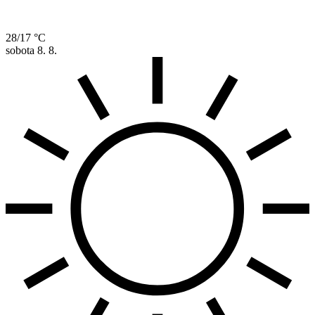
28/17 °C
sobota
8. 8.