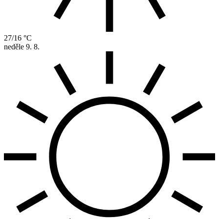
27/16 °C
neděle
9. 8.