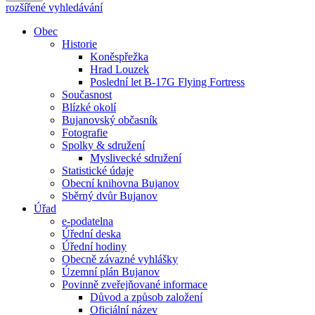
rozšířené vyhledávání
Obec
Historie
Koněspřežka
Hrad Louzek
Poslední let B-17G Flying Fortress
Současnost
Blízké okolí
Bujanovský občasník
Fotografie
Spolky & sdružení
Myslivecké sdružení
Statistické údaje
Obecní knihovna Bujanov
Sběrný dvůr Bujanov
Úřad
e-podatelna
Úřední deska
Úřední hodiny
Obecně závazné vyhlášky
Územní plán Bujanov
Povinně zveřejňované informace
Důvod a způsob založení
Oficiální název