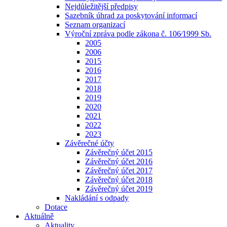
Nejdůležitější předpisy
Sazebník úhrad za poskytování informací
Seznam organizací
Výroční zpráva podle zákona č. 106⁄1999 Sb.
2005
2006
2015
2016
2017
2018
2019
2020
2021
2022
2023
Závěrečné účty
Závěrečný účet 2015
Závěrečný účet 2016
Závěrečný účet 2017
Závěrečný účet 2018
Závěrečný účet 2019
Nakládání s odpady
Dotace
Aktuálně
Aktuality