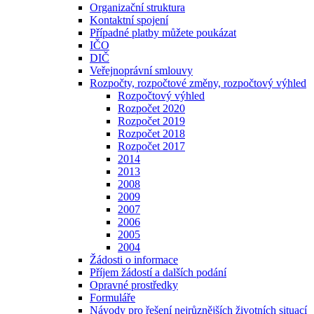
Organizační struktura
Kontaktní spojení
Případné platby můžete poukázat
IČO
DIČ
Veřejnoprávní smlouvy
Rozpočty, rozpočtové změny, rozpočtový výhled
Rozpočtový výhled
Rozpočet 2020
Rozpočet 2019
Rozpočet 2018
Rozpočet 2017
2014
2013
2008
2009
2007
2006
2005
2004
Žádosti o informace
Příjem žádostí a dalších podání
Opravné prostředky
Formuláře
Návody pro řešení nejrůznějších životních situací