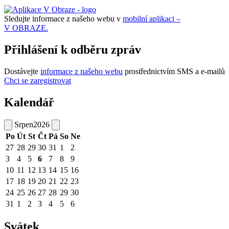
Sledujte informace z našeho webu v
mobilní aplikaci –
V OBRAZE.
Přihlášení k odběru zpráv
Dostávejte
informace z našeho webu
prostřednictvím SMS a e-mailů
Chci se zaregistrovat
Kalendář
Srpen
2026
Po
Út
St
Čt
Pá
So
Ne
27
28
29
30
31
1
2
3
4
5
6
7
8
9
10
11
12
13
14
15
16
17
18
19
20
21
22
23
24
25
26
27
28
29
30
31
1
2
3
4
5
6
Svátek