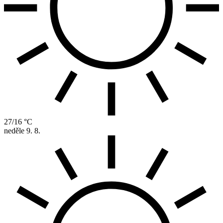
27/16 °C
neděle
9. 8.