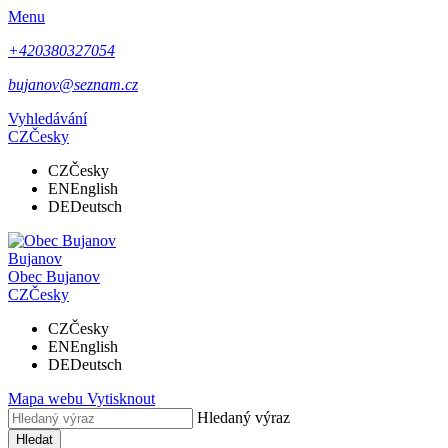
Menu
+420380327054
bujanov@seznam.cz
Vyhledávání
CZ
Česky
CZ
Česky
EN
English
DE
Deutsch
Bujanov
Obec
Bujanov
CZ
Česky
CZ
Česky
EN
English
DE
Deutsch
Mapa webu
Vytisknout
Hledaný výraz
Hledat