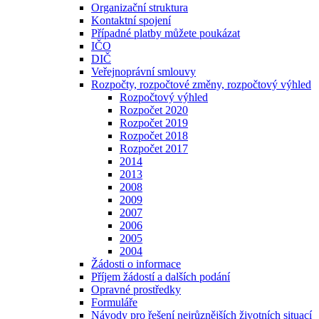
Organizační struktura
Kontaktní spojení
Případné platby můžete poukázat
IČO
DIČ
Veřejnoprávní smlouvy
Rozpočty, rozpočtové změny, rozpočtový výhled
Rozpočtový výhled
Rozpočet 2020
Rozpočet 2019
Rozpočet 2018
Rozpočet 2017
2014
2013
2008
2009
2007
2006
2005
2004
Žádosti o informace
Příjem žádostí a dalších podání
Opravné prostředky
Formuláře
Návody pro řešení nejrůznějších životních situací