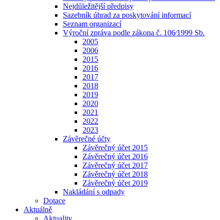
Nejdůležitější předpisy
Sazebník úhrad za poskytování informací
Seznam organizací
Výroční zpráva podle zákona č. 106⁄1999 Sb.
2005
2006
2015
2016
2017
2018
2019
2020
2021
2022
2023
Závěrečné účty
Závěrečný účet 2015
Závěrečný účet 2016
Závěrečný účet 2017
Závěrečný účet 2018
Závěrečný účet 2019
Nakládání s odpady
Dotace
Aktuálně
Aktuality