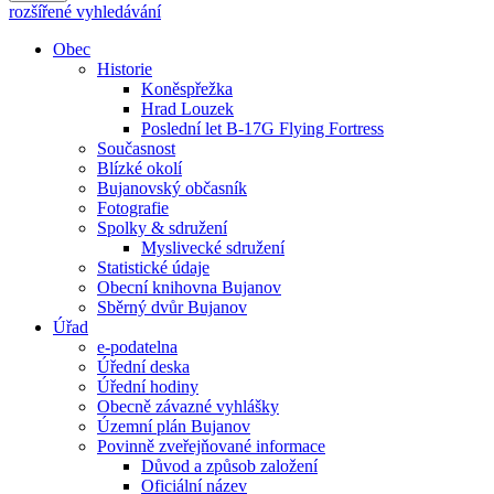
rozšířené vyhledávání
Obec
Historie
Koněspřežka
Hrad Louzek
Poslední let B-17G Flying Fortress
Současnost
Blízké okolí
Bujanovský občasník
Fotografie
Spolky & sdružení
Myslivecké sdružení
Statistické údaje
Obecní knihovna Bujanov
Sběrný dvůr Bujanov
Úřad
e-podatelna
Úřední deska
Úřední hodiny
Obecně závazné vyhlášky
Územní plán Bujanov
Povinně zveřejňované informace
Důvod a způsob založení
Oficiální název