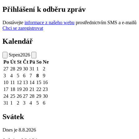
Přihlášení k odběru zpráv
Dostávejte
informace z našeho webu
prostřednictvím SMS a e-mailů
Chci se zaregistrovat
Kalendář
Srpen
2026
Po
Út
St
Čt
Pá
So
Ne
27
28
29
30
31
1
2
3
4
5
6
7
8
9
10
11
12
13
14
15
16
17
18
19
20
21
22
23
24
25
26
27
28
29
30
31
1
2
3
4
5
6
Svátek
Dnes je 8.8.2026