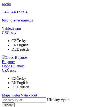
Menu
+420380327054
bujanov@seznam.cz
Vyhledávání
CZ
Česky
CZ
Česky
EN
English
DE
Deutsch
Bujanov
Obec
Bujanov
CZ
Česky
CZ
Česky
EN
English
DE
Deutsch
Mapa webu
Vytisknout
Hledaný výraz
Hledat