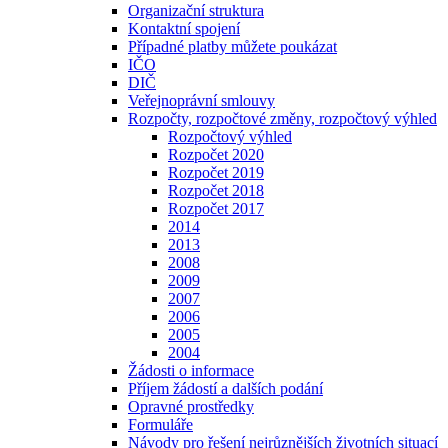
Organizační struktura
Kontaktní spojení
Případné platby můžete poukázat
IČO
DIČ
Veřejnoprávní smlouvy
Rozpočty, rozpočtové změny, rozpočtový výhled
Rozpočtový výhled
Rozpočet 2020
Rozpočet 2019
Rozpočet 2018
Rozpočet 2017
2014
2013
2008
2009
2007
2006
2005
2004
Žádosti o informace
Příjem žádostí a dalších podání
Opravné prostředky
Formuláře
Návody pro řešení nejrůznějších životních situací