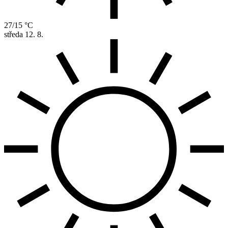
27/15 °C
středa
12. 8.