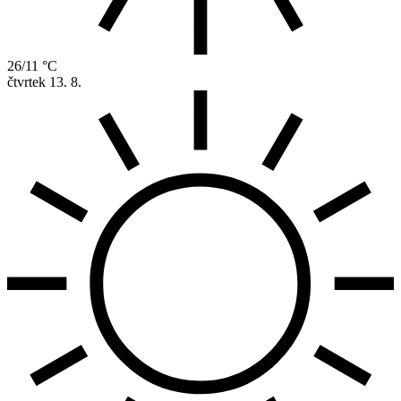
26/11 °C
čtvrtek
13. 8.