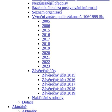
Nejdůležitější předpisy
Sazebník úhrad za poskytování informací
Seznam organizací
Výroční zpráva podle zákona č. 106⁄1999 Sb.
2005
2006
2015
2016
2017
2018
2019
2020
2021
2022
2023
Závěrečné účty
Závěrečný účet 2015
Závěrečný účet 2016
Závěrečný účet 2017
Závěrečný účet 2018
Závěrečný účet 2019
Nakládání s odpady
Dotace
Aktuálně
Aktuality