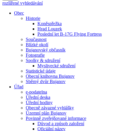
rozšířené vyhledávání
Obec
Historie
Koněspřežka
Hrad Louzek
Poslední let B-17G Flying Fortress
Současnost
Blízké okolí
Bujanovský občasník
Fotografie
Spolky & sdružení
Myslivecké sdružení
Statistické údaje
Obecní knihovna Bujanov
Sběrný dvůr Bujanov
Úřad
e-podatelna
Úřední deska
Úřední hodiny
Obecně závazné vyhlášky
Územní plán Bujanov
Povinně zveřejňované informace
Důvod a způsob založení
Oficiální název