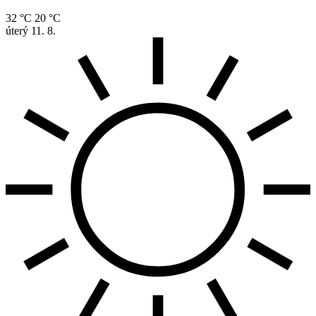
32 °C
20 °C
úterý
11. 8.