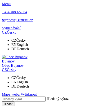
Menu
+420380327054
bujanov@seznam.cz
Vyhledávání
CZ
Česky
CZ
Česky
EN
English
DE
Deutsch
Bujanov
Obec
Bujanov
CZ
Česky
CZ
Česky
EN
English
DE
Deutsch
Mapa webu
Vytisknout
Hledaný výraz
Hledat