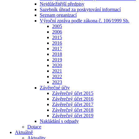
Nejdůležitější předpisy
Sazebník úhrad za poskytování informací
Seznam organizací
Výroční zpráva podle zákona č. 106⁄1999 Sb.
2005
2006
2015
2016
2017
2018
2019
2020
2021
2022
2023
Závěrečné účty
Závěrečný účet 2015
Závěrečný účet 2016
Závěrečný účet 2017
Závěrečný účet 2018
Závěrečný účet 2019
Nakládání s odpady
Dotace
Aktuálně
Aktuality