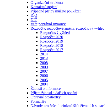
Organizační struktura
Kontaktní spojení
Případné platby můžete poukázat
IČO
DIČ
Veřejnoprávní smlouvy
Rozpočty, rozpočtové změny, rozpočtový výhled
Rozpočtový výhled
Rozpočet 2020
Rozpočet 2019
Rozpočet 2018
Rozpočet 2017
2014
2013
2008
2009
2007
2006
2005
2004
Žádosti o informace
Příjem žádostí a dalších podání
Opravné prostředky
Formuláře
Návody pro řešení nejrůznějších životních situací