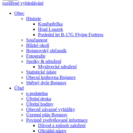
rozšířené vyhledávání
Obec
Historie
Koněspřežka
Hrad Louzek
Poslední let B-17G Flying Fortress
Současnost
Blízké okolí
Bujanovský občasník
Fotografie
Spolky & sdružení
Myslivecké sdružení
Statistické údaje
Obecní knihovna Bujanov
Sběrný dvůr Bujanov
Úřad
e-podatelna
Úřední deska
Úřední hodiny
Obecně závazné vyhlášky
Územní plán Bujanov
Povinně zveřejňované informace
Důvod a způsob založení
Oficiální název