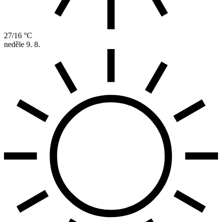
27/16 °C
neděle
9. 8.