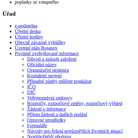
poplatky ze vstupného
Úřad
e-podatelna
Úřední deska
Úřední hodiny
Obecně závazné vyhlášky
Územní plán Bujanov
Povinně zveřejňované informace
Důvod a způsob založení
Oficiální název
Organizační struktura
Kontaktní spojení
Případné platby můžete poukázat
IČO
DIČ
Veřejnoprávní smlouvy
Rozpočty, rozpočtové změny, rozpočtový výhled
Žádosti o informace
Příjem žádostí a dalších podání
Opravné prostředky
Formuláře
Návody pro řešení nejrůznějších životních situací
Nejdůležitější předpisy