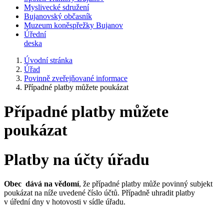
Myslivecké sdružení
Bujanovský občasník
Muzeum koněspřežky Bujanov
Úřední
deska
Úvodní stránka
Úřad
Povinně zveřejňované informace
Případné platby můžete poukázat
Případné platby můžete
poukázat
Platby na účty úřadu
Obec dává na vědomí
, že případné platby může povinný subjekt
poukázat na níže uvedené číslo účtů. Případně uhradit platby
v úřední dny v hotovosti v sídle úřadu.