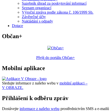
Sazebník úhrad za poskytování informací
Seznam organizací
Výroční zpráva podle zákona č. 106⁄1999 Sb.
Závěrečné účty
Nakládání s odpady
Dotace
Občan+
Přejít do portálu Občan+
Mobilní aplikace
Sledujte informace z našeho webu v
mobilní aplikaci –
V OBRAZE.
Přihlášení k odběru zpráv
Dostávejte
informace z našeho webu
prostřednictvím SMS a e-mailů