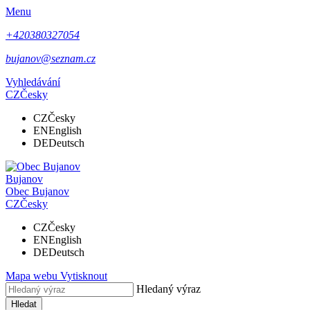
Menu
+420380327054
bujanov@seznam.cz
Vyhledávání
CZ
Česky
CZ
Česky
EN
English
DE
Deutsch
Bujanov
Obec
Bujanov
CZ
Česky
CZ
Česky
EN
English
DE
Deutsch
Mapa webu
Vytisknout
Hledaný výraz
Hledat