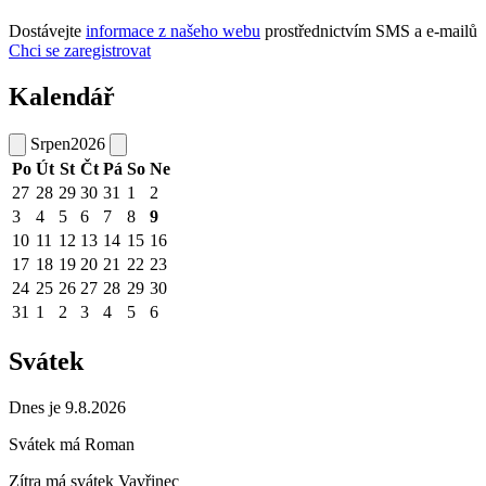
Dostávejte
informace z našeho webu
prostřednictvím SMS a e-mailů
Chci se zaregistrovat
Kalendář
Srpen
2026
Po
Út
St
Čt
Pá
So
Ne
27
28
29
30
31
1
2
3
4
5
6
7
8
9
10
11
12
13
14
15
16
17
18
19
20
21
22
23
24
25
26
27
28
29
30
31
1
2
3
4
5
6
Svátek
Dnes je 9.8.2026
Svátek má
Roman
Zítra má svátek
Vavřinec