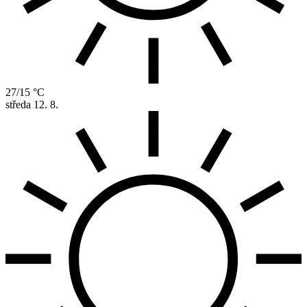
27/15 °C
středa
12. 8.