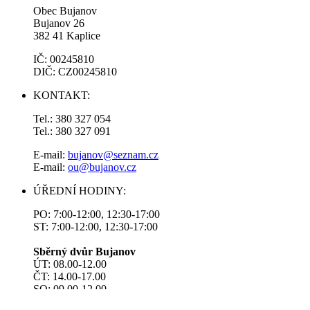
Obec Bujanov
Bujanov 26
382 41 Kaplice
IČ: 00245810
DIČ: CZ00245810
KONTAKT:
Tel.: 380 327 054
Tel.: 380 327 091
E-mail:
bujanov@seznam.cz
E-mail:
ou@bujanov.cz
ÚŘEDNÍ HODINY:
PO: 7:00-12:00, 12:30-17:00
ST: 7:00-12:00, 12:30-17:00
Sběrný dvůr Bujanov
ÚT: 08.00-12.00
ČT: 14.00-17.00
SO: 09.00-12.00