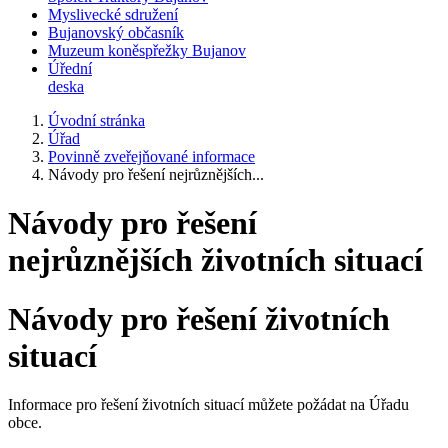
Myslivecké sdružení
Bujanovský občasník
Muzeum koněspřežky Bujanov
Úřední
deska
Úvodní stránka
Úřad
Povinně zveřejňované informace
Návody pro řešení nejrůznějších...
Návody pro řešení
nejrůznějších životních situací
Návody pro řešení životních
situací
Informace pro řešení životních situací můžete požádat na Úřadu
obce.