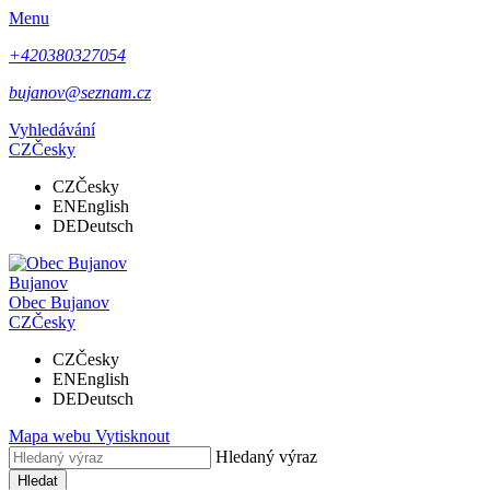
Menu
+420380327054
bujanov@seznam.cz
Vyhledávání
CZ
Česky
CZ
Česky
EN
English
DE
Deutsch
Bujanov
Obec
Bujanov
CZ
Česky
CZ
Česky
EN
English
DE
Deutsch
Mapa webu
Vytisknout
Hledaný výraz
Hledat