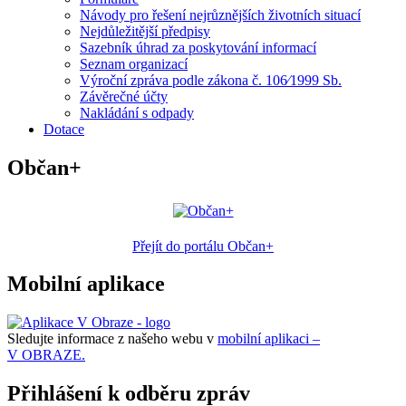
Návody pro řešení nejrůznějších životních situací
Nejdůležitější předpisy
Sazebník úhrad za poskytování informací
Seznam organizací
Výroční zpráva podle zákona č. 106⁄1999 Sb.
Závěrečné účty
Nakládání s odpady
Dotace
Občan+
Přejít do portálu Občan+
Mobilní aplikace
Sledujte informace z našeho webu v
mobilní aplikaci –
V OBRAZE.
Přihlášení k odběru zpráv