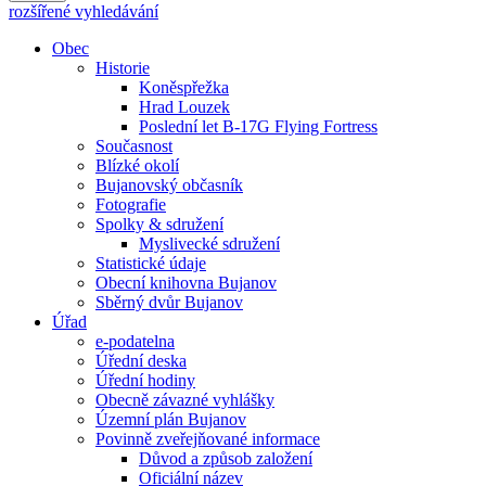
rozšířené vyhledávání
Obec
Historie
Koněspřežka
Hrad Louzek
Poslední let B-17G Flying Fortress
Současnost
Blízké okolí
Bujanovský občasník
Fotografie
Spolky & sdružení
Myslivecké sdružení
Statistické údaje
Obecní knihovna Bujanov
Sběrný dvůr Bujanov
Úřad
e-podatelna
Úřední deska
Úřední hodiny
Obecně závazné vyhlášky
Územní plán Bujanov
Povinně zveřejňované informace
Důvod a způsob založení
Oficiální název