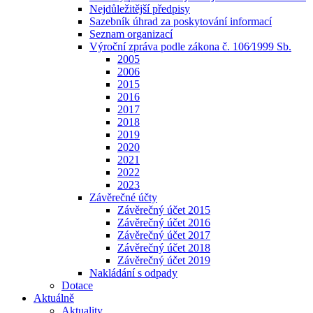
Nejdůležitější předpisy
Sazebník úhrad za poskytování informací
Seznam organizací
Výroční zpráva podle zákona č. 106⁄1999 Sb.
2005
2006
2015
2016
2017
2018
2019
2020
2021
2022
2023
Závěrečné účty
Závěrečný účet 2015
Závěrečný účet 2016
Závěrečný účet 2017
Závěrečný účet 2018
Závěrečný účet 2019
Nakládání s odpady
Dotace
Aktuálně
Aktuality