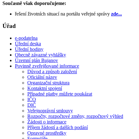
Současně však doporučujeme:
řešení životních situací na portálu veřejné správy
zde...
Úřad
e-podatelna
Úřední deska
Úřední hodiny
Obecně závazné vyhlášky
Územní plán Bujanov
Povinně zveřejňované informace
Důvod a způsob založení
Oficiální název
Organizační struktura
Kontaktní spojení
Případné platby můžete poukázat
IČO
DIČ
Veřejnoprávní smlouvy
Rozpočty, rozpočtové změny, rozpočtový výhled
Žádosti o informace
Příjem žádostí a dalších podání
Opravné prostředky
Formuláře