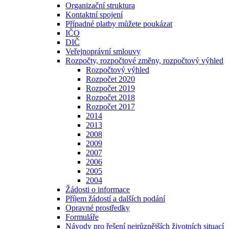
Organizační struktura
Kontaktní spojení
Případné platby můžete poukázat
IČO
DIČ
Veřejnoprávní smlouvy
Rozpočty, rozpočtové změny, rozpočtový výhled
Rozpočtový výhled
Rozpočet 2020
Rozpočet 2019
Rozpočet 2018
Rozpočet 2017
2014
2013
2008
2009
2007
2006
2005
2004
Žádosti o informace
Příjem žádostí a dalších podání
Opravné prostředky
Formuláře
Návody pro řešení nejrůznějších životních situací