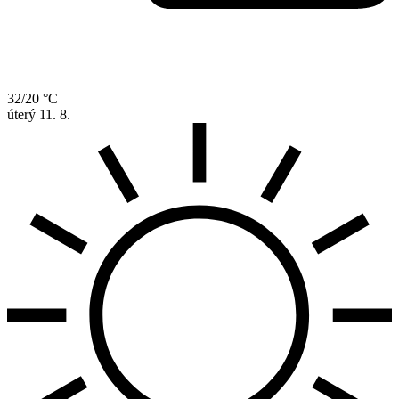
32/20 °C
úterý
11. 8.