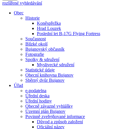
rozšířené vyhledávání
Obec
Historie
Koněspřežka
Hrad Louzek
Poslední let B-17G Flying Fortress
Současnost
Blízké okolí
Bujanovský občasník
Fotografie
Spolky & sdružení
Myslivecké sdružení
Statistické údaje
Obecní knihovna Bujanov
Sběrný dvůr Bujanov
Úřad
e-podatelna
Úřední deska
Úřední hodiny
Obecně závazné vyhlášky
Územní plán Bujanov
Povinně zveřejňované informace
Důvod a způsob založení
Oficiální název