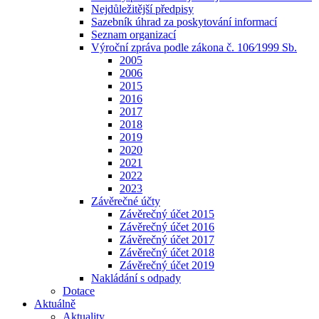
Nejdůležitější předpisy
Sazebník úhrad za poskytování informací
Seznam organizací
Výroční zpráva podle zákona č. 106⁄1999 Sb.
2005
2006
2015
2016
2017
2018
2019
2020
2021
2022
2023
Závěrečné účty
Závěrečný účet 2015
Závěrečný účet 2016
Závěrečný účet 2017
Závěrečný účet 2018
Závěrečný účet 2019
Nakládání s odpady
Dotace
Aktuálně
Aktuality