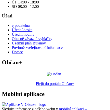
ČT 14:00 - 18:00
SO 08:00 - 12:00
Úřad
e-podatelna
Úřední deska
Úřední hodiny
Obecně závazné vyhlášky
Územní plán Bujanov
Povinně zveřejňované informace
Dotace
Občan+
Přejít do portálu Občan+
Mobilní aplikace
Sledujte informace z našeho webu v
mobilní aplikaci –