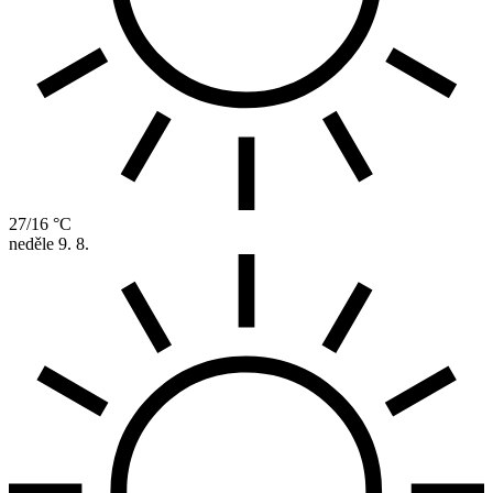
27/16 °C
neděle
9. 8.