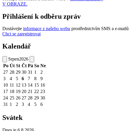
V OBRAZE.
Přihlášení k odběru zpráv
Dostávejte
informace z našeho webu
prostřednictvím SMS a e-mailů
Chci se zaregistrovat
Kalendář
Srpen
2026
Po
Út
St
Čt
Pá
So
Ne
27
28
29
30
31
1
2
3
4
5
6
7
8
9
10
11
12
13
14
15
16
17
18
19
20
21
22
23
24
25
26
27
28
29
30
31
1
2
3
4
5
6
Svátek
Dnes je 6.8.2026