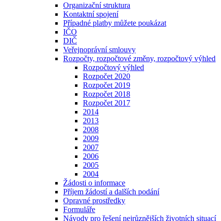
Organizační struktura
Kontaktní spojení
Případné platby můžete poukázat
IČO
DIČ
Veřejnoprávní smlouvy
Rozpočty, rozpočtové změny, rozpočtový výhled
Rozpočtový výhled
Rozpočet 2020
Rozpočet 2019
Rozpočet 2018
Rozpočet 2017
2014
2013
2008
2009
2007
2006
2005
2004
Žádosti o informace
Příjem žádostí a dalších podání
Opravné prostředky
Formuláře
Návody pro řešení nejrůznějších životních situací