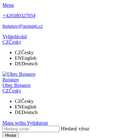
Menu
+420380327054
bujanov@seznam.cz
Vyhledávání
CZ
Česky
CZ
Česky
EN
English
DE
Deutsch
Bujanov
Obec
Bujanov
CZ
Česky
CZ
Česky
EN
English
DE
Deutsch
Mapa webu
Vytisknout
Hledaný výraz
Hledat