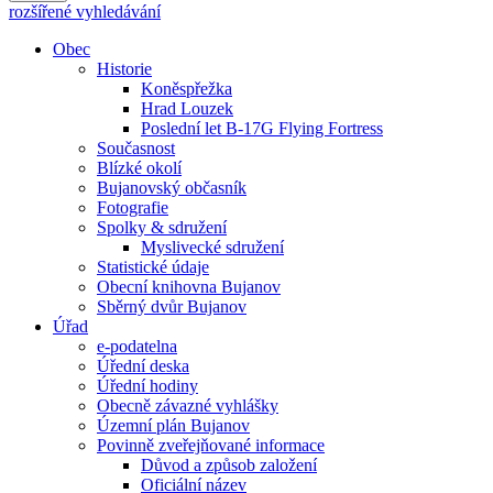
rozšířené vyhledávání
Obec
Historie
Koněspřežka
Hrad Louzek
Poslední let B-17G Flying Fortress
Současnost
Blízké okolí
Bujanovský občasník
Fotografie
Spolky & sdružení
Myslivecké sdružení
Statistické údaje
Obecní knihovna Bujanov
Sběrný dvůr Bujanov
Úřad
e-podatelna
Úřední deska
Úřední hodiny
Obecně závazné vyhlášky
Územní plán Bujanov
Povinně zveřejňované informace
Důvod a způsob založení
Oficiální název