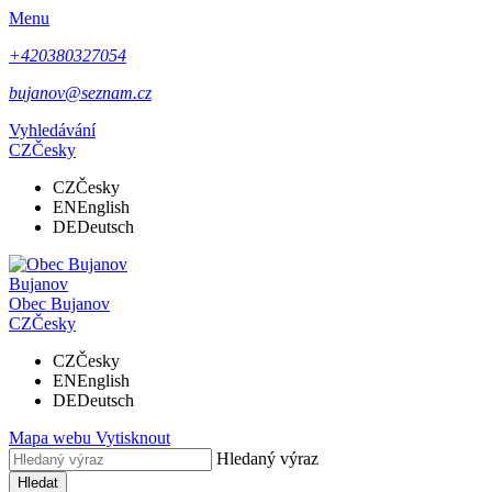
Menu
+420380327054
bujanov@seznam.cz
Vyhledávání
CZ
Česky
CZ
Česky
EN
English
DE
Deutsch
Bujanov
Obec
Bujanov
CZ
Česky
CZ
Česky
EN
English
DE
Deutsch
Mapa webu
Vytisknout
Hledaný výraz
Hledat