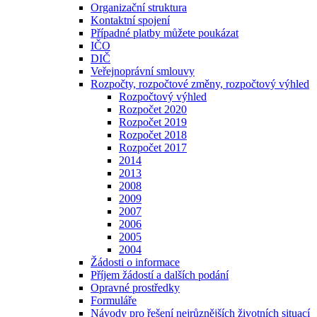
Organizační struktura
Kontaktní spojení
Případné platby můžete poukázat
IČO
DIČ
Veřejnoprávní smlouvy
Rozpočty, rozpočtové změny, rozpočtový výhled
Rozpočtový výhled
Rozpočet 2020
Rozpočet 2019
Rozpočet 2018
Rozpočet 2017
2014
2013
2008
2009
2007
2006
2005
2004
Žádosti o informace
Příjem žádostí a dalších podání
Opravné prostředky
Formuláře
Návody pro řešení nejrůznějších životních situací