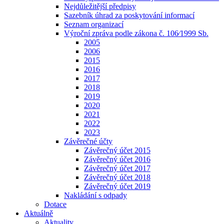
Nejdůležitější předpisy
Sazebník úhrad za poskytování informací
Seznam organizací
Výroční zpráva podle zákona č. 106⁄1999 Sb.
2005
2006
2015
2016
2017
2018
2019
2020
2021
2022
2023
Závěrečné účty
Závěrečný účet 2015
Závěrečný účet 2016
Závěrečný účet 2017
Závěrečný účet 2018
Závěrečný účet 2019
Nakládání s odpady
Dotace
Aktuálně
Aktuality