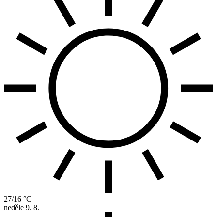
27/16 °C
neděle
9. 8.