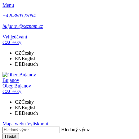
Menu
+420380327054
bujanov@seznam.cz
Vyhledávání
CZ
Česky
CZ
Česky
EN
English
DE
Deutsch
Bujanov
Obec
Bujanov
CZ
Česky
CZ
Česky
EN
English
DE
Deutsch
Mapa webu
Vytisknout
Hledaný výraz
Hledat