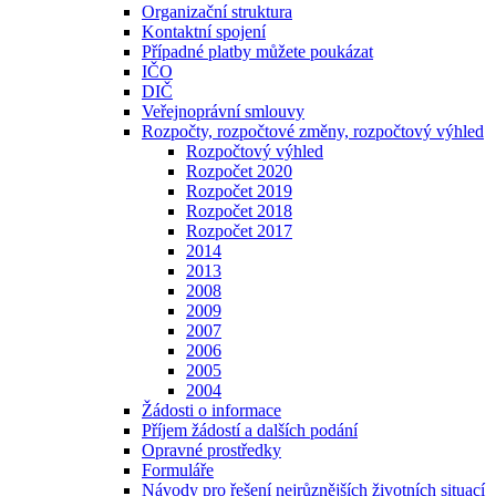
Organizační struktura
Kontaktní spojení
Případné platby můžete poukázat
IČO
DIČ
Veřejnoprávní smlouvy
Rozpočty, rozpočtové změny, rozpočtový výhled
Rozpočtový výhled
Rozpočet 2020
Rozpočet 2019
Rozpočet 2018
Rozpočet 2017
2014
2013
2008
2009
2007
2006
2005
2004
Žádosti o informace
Příjem žádostí a dalších podání
Opravné prostředky
Formuláře
Návody pro řešení nejrůznějších životních situací