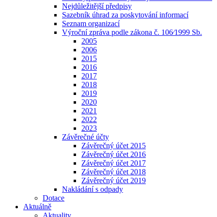
Nejdůležitější předpisy
Sazebník úhrad za poskytování informací
Seznam organizací
Výroční zpráva podle zákona č. 106⁄1999 Sb.
2005
2006
2015
2016
2017
2018
2019
2020
2021
2022
2023
Závěrečné účty
Závěrečný účet 2015
Závěrečný účet 2016
Závěrečný účet 2017
Závěrečný účet 2018
Závěrečný účet 2019
Nakládání s odpady
Dotace
Aktuálně
Aktuality