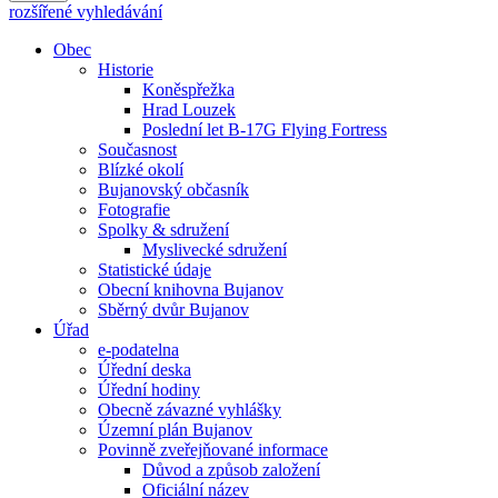
rozšířené vyhledávání
Obec
Historie
Koněspřežka
Hrad Louzek
Poslední let B-17G Flying Fortress
Současnost
Blízké okolí
Bujanovský občasník
Fotografie
Spolky & sdružení
Myslivecké sdružení
Statistické údaje
Obecní knihovna Bujanov
Sběrný dvůr Bujanov
Úřad
e-podatelna
Úřední deska
Úřední hodiny
Obecně závazné vyhlášky
Územní plán Bujanov
Povinně zveřejňované informace
Důvod a způsob založení
Oficiální název