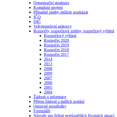
Organizační struktura
Kontaktní spojení
Případné platby můžete poukázat
IČO
DIČ
Veřejnoprávní smlouvy
Rozpočty, rozpočtové změny, rozpočtový výhled
Rozpočtový výhled
Rozpočet 2020
Rozpočet 2019
Rozpočet 2018
Rozpočet 2017
2014
2013
2008
2009
2007
2006
2005
2004
Žádosti o informace
Příjem žádostí a dalších podání
Opravné prostředky
Formuláře
Návody pro řešení nejrůznějších životních situací