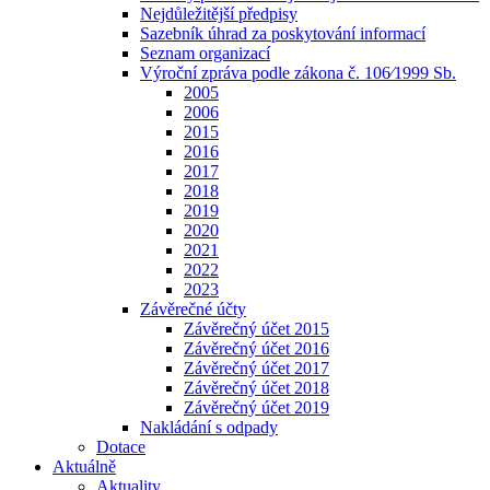
Nejdůležitější předpisy
Sazebník úhrad za poskytování informací
Seznam organizací
Výroční zpráva podle zákona č. 106⁄1999 Sb.
2005
2006
2015
2016
2017
2018
2019
2020
2021
2022
2023
Závěrečné účty
Závěrečný účet 2015
Závěrečný účet 2016
Závěrečný účet 2017
Závěrečný účet 2018
Závěrečný účet 2019
Nakládání s odpady
Dotace
Aktuálně
Aktuality