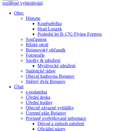
rozšířené vyhledávání
Obec
Historie
Koněspřežka
Hrad Louzek
Poslední let B-17G Flying Fortress
Současnost
Blízké okolí
Bujanovský občasník
Fotografie
Spolky & sdružení
Myslivecké sdružení
Statistické údaje
Obecní knihovna Bujanov
Sběrný dvůr Bujanov
Úřad
e-podatelna
Úřední deska
Úřední hodiny
Obecně závazné vyhlášky
Územní plán Bujanov
Povinně zveřejňované informace
Důvod a způsob založení
Oficiální název