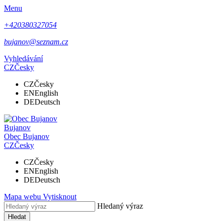
Menu
+420380327054
bujanov@seznam.cz
Vyhledávání
CZ
Česky
CZ
Česky
EN
English
DE
Deutsch
Bujanov
Obec
Bujanov
CZ
Česky
CZ
Česky
EN
English
DE
Deutsch
Mapa webu
Vytisknout
Hledaný výraz
Hledat