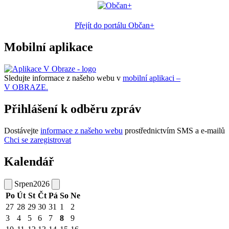
Přejít do portálu Občan+
Mobilní aplikace
Sledujte informace z našeho webu v
mobilní aplikaci –
V OBRAZE.
Přihlášení k odběru zpráv
Dostávejte
informace z našeho webu
prostřednictvím SMS a e-mailů
Chci se zaregistrovat
Kalendář
Srpen
2026
Po
Út
St
Čt
Pá
So
Ne
27
28
29
30
31
1
2
3
4
5
6
7
8
9